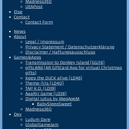
Madness360
UEAPost
Else
Contact
Contact Form
News
About
Legal / Impressum
Privacy Statement / Datenschutzerklärung
Disclaimer / Haftungsausschluss
Games&Apps
Transmission to Donkey Island (GGJ18)
giftcARd (AR GiftCard App for virtual Christmas
gifts)
Keep the DUCK alive (LD46)
Theme-Tris (LD40)
TAP K.O. (LD39)
AaaRrr Game (LD38)
Digital Lotus by MegAgeM
BabySleepSweet
Madness360
Dev
Ludum Dare
GlobalGameJam