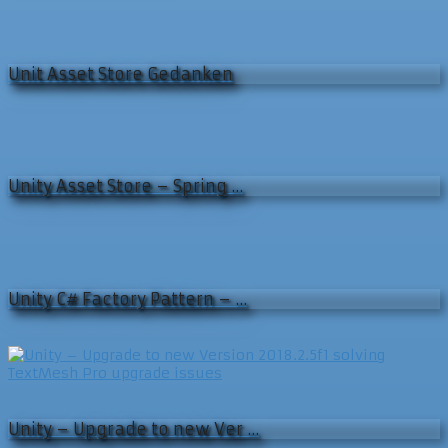
Unit Asset Store Gedanken
Unity Asset Store – Spring …
Unity C# Factory Pattern – …
Unity – Upgrade to new Ver …