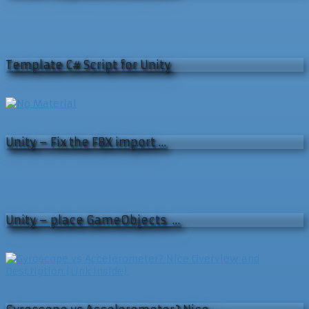
Template C# Script for Unity
Unity – Fix the FBX import …
Unity – place GameObjects …