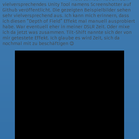
vielversprechendes Unity Tool namens Screenshotter auf
Github veröffentlicht. Die gezeigten Beispielbilder sehen
sehr vielversprechend aus. Ich kann mich erinnern, dass
ich diesen “Depth of Field” Effekt mal manuell ausprobiert
habe. War eventuell eher in meiner DSLR Zeit. Oder mixe
ich da jetzt was zusammen. Tilt-Shift nannte sich der von
mir getestete Effekt. Ich glaube es wird Zeit, sich da
nochmal mit zu beschäftigen 😉