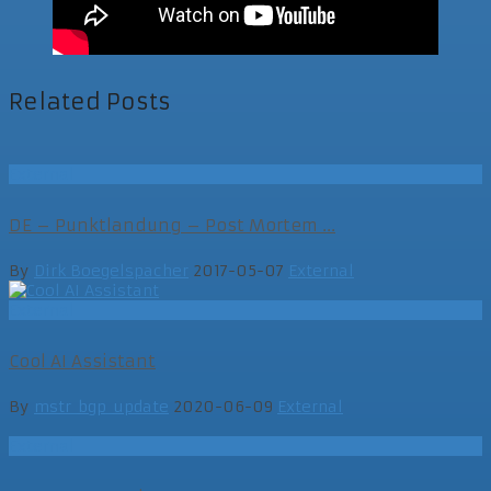
Related Posts
External
DE – Punktlandung – Post Mortem ...
By
Dirk Boegelspacher
2017-05-07
External
External
Cool AI Assistant
By
mstr_bgp_update
2020-06-09
External
External