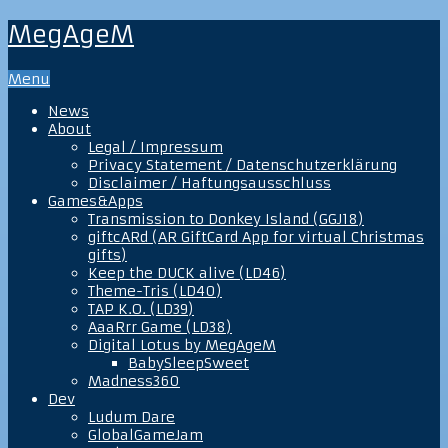
MegAgeM
Menu
News
About
Legal / Impressum
Privacy Statement / Datenschutzerklärung
Disclaimer / Haftungsausschluss
Games&Apps
Transmission to Donkey Island (GGJ18)
giftcARd (AR GiftCard App for virtual Christmas
gifts)
Keep the DUCK alive (LD46)
Theme-Tris (LD40)
TAP K.O. (LD39)
AaaRrr Game (LD38)
Digital Lotus by MegAgeM
BabySleepSweet
Madness360
Dev
Ludum Dare
GlobalGameJam