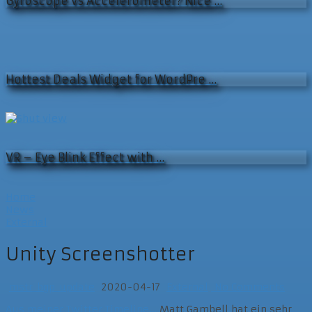
Gyroscope vs Accelerometer? Nice …
Hottest Deals Widget for WordPre …
VR – Eye Blink Effect with …
Home
News
External
Unity Screenshotter
mstr_bgp_update
2020-04-17
External
No Comments
Aus meiner Twitter Timeline…
Matt Gambell hat ein sehr