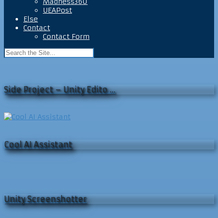
Madness360
UEAPost
Else
Contact
Contact Form
Side Project – Unity Edito …
Cool AI Assistant
Unity Screenshotter